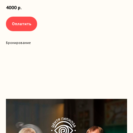
4000
р.
Оплатить
Бронирование
КОНТАКТЫ
МЕНЮ
Адрес: Москва,
Главная
ул.Мясницкая, 46с1
Обучение
Аудиосеансы
Гипнотерапия
Телефон: +7 (968) 710-83-86