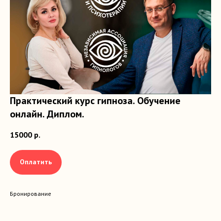
Блог
ИП Оськин Федор Федорович
ИНН 772318767165
АО "АЛЬФА-БАНК"
40802810902580007034
ДОКУМЕНТЫ
Политика конфиденциальности
Практический курс гипноза. Обучение
онлайн. Диплом.
15000
р.
Оплатить
Бронирование