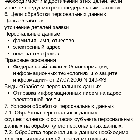
поставщиков услуг.
8.6. Установленные субъектом персональных
данных запреты на передачу (кроме
предоставления доступа), а также на обработку или
условия обработки (кроме получения доступа)
персональных данных, разрешенных для
распространения, не действуют в случаях
обработки персональных данных в
государственных, общественных и иных публичных
интересах, определенных законодательством РФ.
8.7. Оператор при обработке персональных данных
обеспечивает конфиденциальность персональных
данных.
8.8. Оператор осуществляет хранение
персональных данных в форме, позволяющей
определить субъекта персональных данных, не
дольше, чем этого требуют цели обработки
персональных данных, если срок хранения
персональных данных не установлен федеральным
законом, договором, стороной которого,
выгодоприобретателем или поручителем по
которому является субъект персональных данных.
8.9. Условием прекращения обработки
персональных данных может являться достижение
целей обработки персональных данных, истечение
срока действия согласия субъекта персональных
данных, отзыв согласия субъектом персональных
данных или требование о прекращении обработки
персональных данных, а также выявление
неправомерной обработки персональных данных.