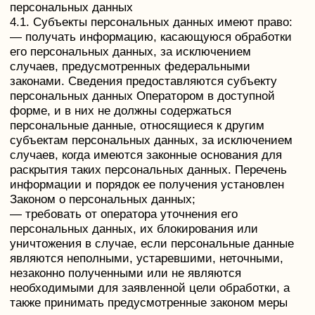
актуальность по отношению к целям обработки
персональных данных. Оператор принимает
необходимые меры и/или обеспечивает их
принятие по удалению или уточнению неполных
или неточных данных.
5.7. Хранение персональных данных
осуществляется в форме, позволяющей
определить субъекта персональных данных, не
дольше, чем этого требуют цели обработки
персональных данных, если срок хранения
персональных данных не установлен федеральным
законом, договором, стороной которого,
выгодоприобретателем или поручителем по
которому является субъект персональных данных.
Обрабатываемые персональные данные
уничтожаются либо обезличиваются по
достижении целей обработки или в случае утраты
необходимости в достижении этих целей, если
иное не предусмотрено федеральным законом.
6. Цели обработки персональных данных
Цель обработки
уточнение деталей заявки
Персональные данные
фамилия, имя, отчество
электронный адрес
номера телефонов
Правовые основания
Федеральный закон «Об информации,
информационных технологиях и о защите
информации» от 27.07.2006 N 149-ФЗ