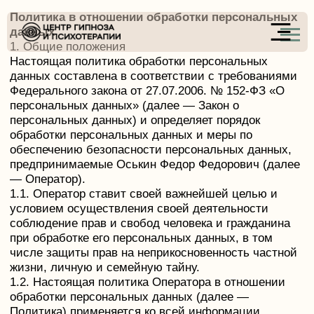
Политика в отношении обработки персональных
данных
1. Общие положения
Настоящая политика обработки персональных
данных составлена в соответствии с требованиями
Федерального закона от 27.07.2006. № 152-ФЗ «О
персональных данных» (далее — Закон о
персональных данных) и определяет порядок
обработки персональных данных и меры по
обеспечению безопасности персональных данных,
предпринимаемые Оськин Федор Федорович (далее
— Оператор).
1.1. Оператор ставит своей важнейшей целью и
условием осуществления своей деятельности
соблюдение прав и свобод человека и гражданина
при обработке его персональных данных, в том
числе защиты прав на неприкосновенность частной
жизни, личную и семейную тайну.
1.2. Настоящая политика Оператора в отношении
обработки персональных данных (далее —
Политика) применяется ко всей информации,
которую Оператор может получить о посетителях
веб-сайта https://центргипноза.com.
2. Основные понятия, используемые в Политике
2.1. Автоматизированная обработка персональных
данных — обработка персональных данных с
помощью средств вычислительной техники.
2.2. Блокирование персональных данных —
временное прекращение обработки персональных