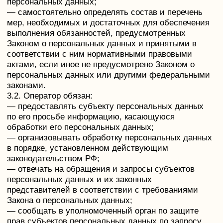
субъектам персональных данных, за исключением
случаев, когда имеются законные основания для
раскрытия таких персональных данных. Перечень
информации и порядок ее получения установлен
Законом о персональных данных;
— требовать от оператора уточнения его
персональных данных, их блокирования или
уничтожения в случае, если персональные данные
являются неполными, устаревшими, неточными,
незаконно полученными или не являются
необходимыми для заявленной цели обработки, а
также принимать предусмотренные законом меры
по защите своих прав;
— выдвигать условие предварительного согласия
при обработке персональных данных в целях
продвижения на рынке товаров, работ и услуг;
— на отзыв согласия на обработку персональных
данных, а также, на направление требования о
прекращении обработки персональных данных;
— обжаловать в уполномоченный орган по защите
прав субъектов персональных данных или в
судебном порядке неправомерные действия или
бездействие Оператора при обработке его
персональных данных;
— на осуществление иных прав, предусмотренных
законодательством РФ.
4.2. Субъекты персональных данных обязаны:
— предоставлять Оператору достоверные данные о
себе;