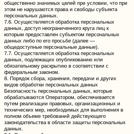
которым планируется трансграничная передача
персональных данных, соответствующие сведения.
11. Конфиденциальность персональных данных
Оператор и иные лица, получившие доступ к
персональным данным, обязаны не раскрывать
третьим лицам и не распространять персональные
данные без согласия субъекта персональных
данных, если иное не предусмотрено федеральным
законом.
12. Заключительные положения
12.1. Пользователь может получить любые
разъяснения по интересующим вопросам,
касающимся обработки его персональных данных,
обратившись к Оператору с помощью электронной
почты oskin.ff@gmail.com.
12.2. В данном документе будут отражены любые
изменения политики обработки персональных
данных Оператором. Политика действует
бессрочно до замены ее новой версией.
12.3. Актуальная версия Политики в свободном
доступе расположена в сети Интернет по адресу
https://центргипноза.com/politica.