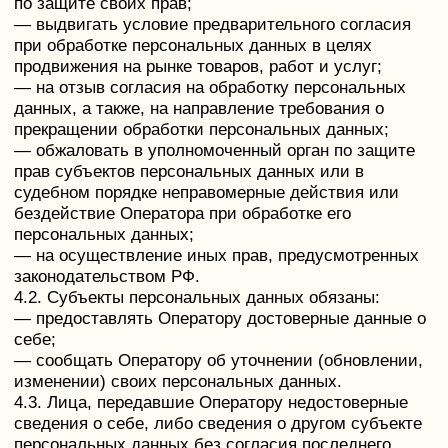
Виды обработки персональных данных
Отправка информационных писем на адрес
электронной почты
7. Условия обработки персональных данных
7.1. Обработка персональных данных
осуществляется с согласия субъекта персональных
данных на обработку его персональных данных.
7.2. Обработка персональных данных необходима
для достижения целей, предусмотренных
международным договором Российской Федерации
или законом, для осуществления возложенных
законодательством Российской Федерации на
оператора функций, полномочий и обязанностей.
7.3. Обработка персональных данных необходима
для осуществления правосудия, исполнения
судебного акта, акта другого органа или
должностного лица, подлежащих исполнению в
соответствии с законодательством Российской
Федерации об исполнительном производстве.
7.4. Обработка персональных данных необходима
для исполнения договора, стороной которого либо
выгодоприобретателем или поручителем по
которому является субъект персональных данных, а
также для заключения договора по инициативе
субъекта персональных данных или договора, по
которому субъект персональных данных будет
являться выгодоприобретателем или поручителем.
7.5. Обработка персональных данных необходима
для осуществления прав и законных интересов
оператора или третьих лиц либо для достижения