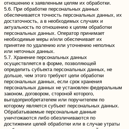
дано согласие Оператору на передачу данных
третьему лицу для исполнения обязательств по
гражданско-правовому договору.
8.3. В случае выявления неточностей в
персональных данных, Пользователь может
актуализировать их самостоятельно, путем
направления Оператору уведомление на адрес
электронной почты Оператора oskin.ff@gmail.com с
пометкой «Актуализация персональных данных».
8.4. Срок обработки персональных данных
определяется достижением целей, для которых
были собраны персональные данные, если иной
срок не предусмотрен договором или действующим
законодательством.
Пользователь может в любой момент отозвать свое
согласие на обработку персональных данных,
направив Оператору уведомление посредством
электронной почты на электронный адрес
Оператора oskin.ff@gmail.com с пометкой «Отзыв
согласия на обработку персональных данных».
8.5. Вся информация, которая собирается
сторонними сервисами, в том числе платежными
системами, средствами связи и другими
поставщиками услуг, хранится и обрабатывается
указанными лицами (Операторами) в соответствии
с их Пользовательским соглашением и Политикой
конфиденциальности. Субъект персональных
данных и/или с указанными документами. Оператор
не несет ответственность за действия третьих лиц,
в том числе указанных в настоящем пункте