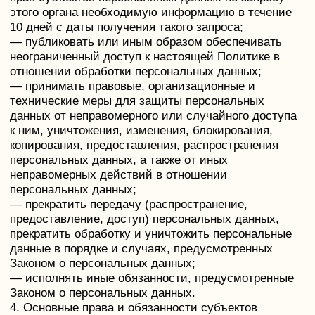
— сообщать Оператору об уточнении (обновлении,
изменении) своих персональных данных.
4.3. Лица, передавшие Оператору недостоверные
сведения о себе, либо сведения о другом субъекте
персональных данных без согласия последнего,
несут ответственность в соответствии с
законодательством РФ.
5. Принципы обработки персональных данных
5.1. Обработка персональных данных
осуществляется на законной и справедливой
основе.
5.2. Обработка персональных данных
ограничивается достижением конкретных, заранее
определенных и законных целей. Не допускается
обработка персональных данных, несовместимая с
целями сбора персональных данных.
5.3. Не допускается объединение баз данных,
содержащих персональные данные, обработка
которых осуществляется в целях, несовместимых
между собой.
5.4. Обработке подлежат только персональные
данные, которые отвечают целям их обработки.
5.5. Содержание и объем обрабатываемых
персональных данных соответствуют заявленным
целям обработки. Не допускается избыточность
обрабатываемых персональных данных по
отношению к заявленным целям их обработки.
5.6. При обработке персональных данных
обеспечивается точность персональных данных, их
достаточность, а в необходимых случаях и