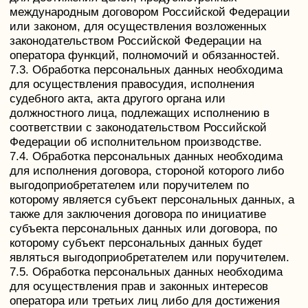
9. Перечень действий, производимых Оператором с
полученными персональными данными
9.1. Оператор осуществляет сбор, запись,
систематизацию, накопление, хранение, уточнение
(обновление, изменение), извлечение,
использование, передачу (распространение,
предоставление, доступ), обезличивание,
блокирование, удаление и уничтожение
персональных данных.
9.2. Оператор осуществляет автоматизированную
обработку персональных данных с получением и/
или передачей полученной информации по
информационно-телекоммуникационным сетям или
без таковой.
10. Трансграничная передача персональных данных
10.1. Оператор до начала осуществления
деятельности по трансграничной передаче
персональных данных обязан уведомить
уполномоченный орган по защите прав субъектов
персональных данных о своем намерении
осуществлять трансграничную передачу
персональных данных (такое уведомление
направляется отдельно от уведомления о
намерении осуществлять обработку персональных
данных).
10.2. Оператор до подачи вышеуказанного
уведомления, обязан получить от органов власти
иностранного государства, иностранных
физических лиц, иностранных юридических лиц,