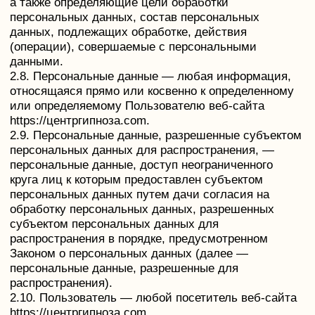
2.12. Распространение персональных данных —
любые действия, направленные на раскрытие
персональных данных неопределенному кругу лиц
(передача персональных данных) или на
ознакомление с персональными данными
неограниченного круга лиц, в том числе
обнародование персональных данных в средствах
массовой информации, размещение в
информационно-телекоммуникационных сетях или
предоставление доступа к персональным данным
каким-либо иным способом.
2.13. Трансграничная передача персональных
данных — передача персональных данных на
территорию иностранного государства органу
власти иностранного государства, иностранному
физическому или иностранному юридическому
лицу.
2.14. Уничтожение персональных данных — любые
действия, в результате которых персональные
данные уничтожаются безвозвратно с
невозможностью дальнейшего восстановления
содержания персональных данных в
информационной системе персональных данных и/
или уничтожаются материальные носители
персональных данных.
3. Основные права и обязанности Оператора
3.1. Оператор имеет право:
— получать от субъекта персональных данных
достоверные информацию и/или документы,
содержащие персональные данные;