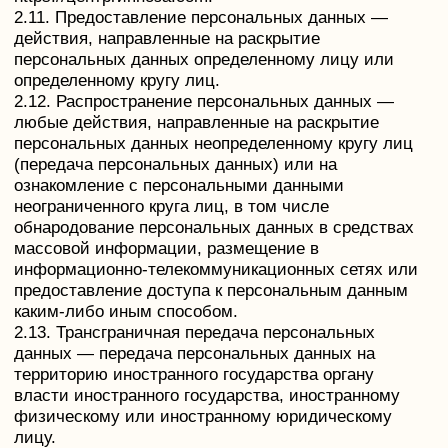
— в случае отзыва субъектом персональных
данных согласия на обработку персональных
данных, а также, направления обращения с
требованием о прекращении обработки
персональных данных, Оператор вправе
продолжить обработку персональных данных без
согласия субъекта персональных данных при
наличии оснований, указанных в Законе о
персональных данных;
— самостоятельно определять состав и перечень
мер, необходимых и достаточных для обеспечения
выполнения обязанностей, предусмотренных
Законом о персональных данных и принятыми в
соответствии с ним нормативными правовыми
актами, если иное не предусмотрено Законом о
персональных данных или другими федеральными
законами.
3.2. Оператор обязан:
— предоставлять субъекту персональных данных
по его просьбе информацию, касающуюся
обработки его персональных данных;
— организовывать обработку персональных данных
в порядке, установленном действующим
законодательством РФ;
— отвечать на обращения и запросы субъектов
персональных данных и их законных
представителей в соответствии с требованиями
Закона о персональных данных;
— сообщать в уполномоченный орган по защите
прав субъектов персональных данных по запросу