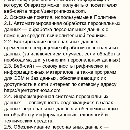
данных (за исключением случаев, если обработка
необходима для уточнения персональных данных).
2.3. Веб-сайт — совокупность графических и
информационных материалов, а также программ
для ЭВМ и баз данных, обеспечивающих их
доступность в сети интернет по сетевому адресу
https://центргипноза.com.
2.4. Информационная система персональных
данных — совокупность содержащихся в базах
данных персональных данных и обеспечивающих
их обработку информационных технологий и
технических средств.
2.5. Обезличивание персональных данных —
действия, в результате которых невозможно
определить без использования дополнительной
информации принадлежность персональных
данных конкретному Пользователю или иному
субъекту персональных данных.
2.6. Обработка персональных данных — любое
действие (операция) или совокупность действий
(операций), совершаемых с использованием
средств автоматизации или без использования
таких средств с персональными данными, включая
сбор, запись, систематизацию, накопление,
хранение, уточнение (обновление, изменение),
извлечение, использование, передачу
(распространение, предоставление, доступ),
обезличивание, блокирование, удаление,
уничтожение персональных данных.
2.7. Оператор — государственный орган,