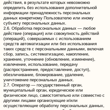
муниципальный орган, юридическое или
физическое лицо, самостоятельно или совместно с
другими лицами организующие и/или
осуществляющие обработку персональных данных,
а также определяющие цели обработки
персональных данных, состав персональных
данных, подлежащих обработке, действия
(операции), совершаемые с персональными
данными.
2.8. Персональные данные — любая информация,
относящаяся прямо или косвенно к определенному
или определяемому Пользователю веб-сайта
https://центргипноза.com.
2.9. Персональные данные, разрешенные субъектом
персональных данных для распространения, —
персональные данные, доступ неограниченного
круга лиц к которым предоставлен субъектом
персональных данных путем дачи согласия на
обработку персональных данных, разрешенных
субъектом персональных данных для
распространения в порядке, предусмотренном
Законом о персональных данных (далее —
персональные данные, разрешенные для
распространения).
2.10. Пользователь — любой посетитель веб-сайта
https://центргипноза.com.
2.11. Предоставление персональных данных —
действия, направленные на раскрытие
персональных данных определенному лицу или
определенному кругу лиц.