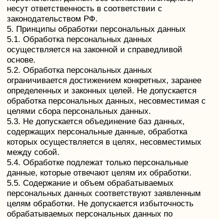
общественно значимых целей при условии, что при
этом не нарушаются права и свободы субъекта
персональных данных.
7.6. Осуществляется обработка персональных
данных, доступ неограниченного круга лиц к
которым предоставлен субъектом персональных
данных либо по его просьбе (далее —
общедоступные персональные данные).
7.7. Осуществляется обработка персональных
данных, подлежащих опубликованию или
обязательному раскрытию в соответствии с
федеральным законом.
8. Порядок сбора, хранения, передачи и других
видов обработки персональных данных
Безопасность персональных данных, которые
обрабатываются Оператором, обеспечивается
путем реализации правовых, организационных и
технических мер, необходимых для выполнения в
полном объеме требований действующего
законодательства в области защиты персональных
данных.
8.1. Оператор обеспечивает сохранность
персональных данных и принимает все возможные
меры, исключающие доступ к персональным
данным неуполномоченных лиц.
8.2. Персональные данные Пользователя никогда,
ни при каких условиях не будут переданы третьим
лицам, за исключением случаев, связанных с
исполнением действующего законодательства либо
в случае, если субъектом персональных данных