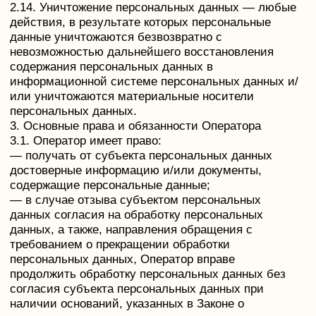
этого органа необходимую информацию в течение
10 дней с даты получения такого запроса;
— публиковать или иным образом обеспечивать
неограниченный доступ к настоящей Политике в
отношении обработки персональных данных;
— принимать правовые, организационные и
технические меры для защиты персональных
данных от неправомерного или случайного доступа
к ним, уничтожения, изменения, блокирования,
копирования, предоставления, распространения
персональных данных, а также от иных
неправомерных действий в отношении
персональных данных;
— прекратить передачу (распространение,
предоставление, доступ) персональных данных,
прекратить обработку и уничтожить персональные
данные в порядке и случаях, предусмотренных
Законом о персональных данных;
— исполнять иные обязанности, предусмотренные
Законом о персональных данных.
4. Основные права и обязанности субъектов
персональных данных
4.1. Субъекты персональных данных имеют право:
— получать информацию, касающуюся обработки
его персональных данных, за исключением
случаев, предусмотренных федеральными
законами. Сведения предоставляются субъекту
персональных данных Оператором в доступной
форме, и в них не должны содержаться
персональные данные, относящиеся к другим