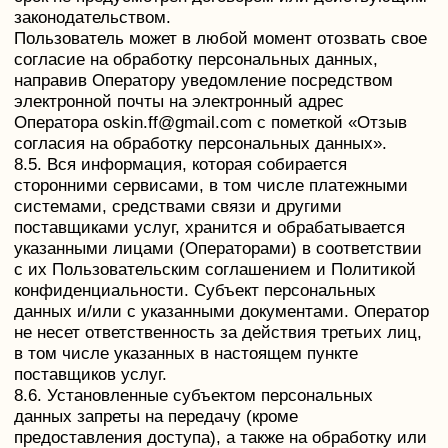
КОНТАКТЫ
МЕНЮ
Адрес: Москва,
Главная
ул.Мясницкая, 46с1
Обучение
Аудиосеансы
Гипнотерапия
Телефон: +7 (968) 710-83-86
Блог
ИП Оськин Федор Федорович
ИНН 772318767165
АО "АЛЬФА-БАНК"
40802810902580007034
ДОКУМЕНТЫ
Политика конфиденциальности