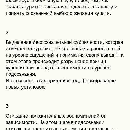
формирует небольшую паузу перед тем, как
"начать курить", заставляет сделать остановку и
принять осознанный выбор о желании курить.
Выделение бессознательной субличности, которая
отвечает за курение. Ее осознание и работа с ней
на уровне ощущений и понимания своих выгод. На
этом этапе происходит разрушение причин
курения или выгод от зависимости на уровне
подсознания.
И осознание этих причин/выгод, формирование
новых установок.
КАЖДЫЙ ШАГ:
Стирание положительных воспоминаний от
Это гипнотический транс,
зависимости. На этом шаге в подсознании
оптимизированный по времени
для ежедневного использования.
стираются положительные эмоции, связанные с