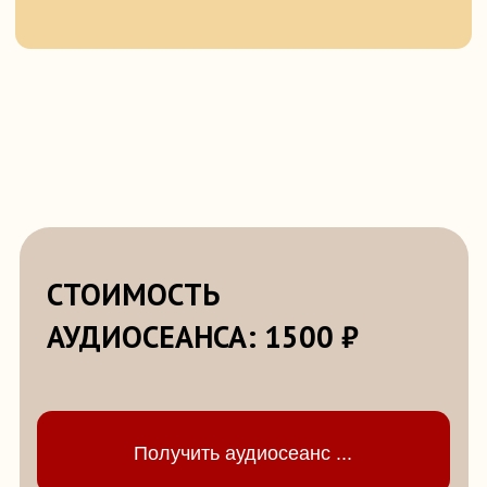
КОНТАКТЫ
МЕНЮ
Адрес: Москва,
Главная
ул.Мясницкая, 46с1
Обучение
Аудиосеансы
Гипнотерапия
Телефон: +7 (968) 710-83-86
Блог
ИП Оськин Федор Федорович
ИНН 772318767165
АО "АЛЬФА-БАНК"