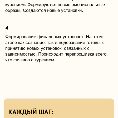
Каждый шаг используется в течении
курением. Формируются новые эмоциональные
недели. Таким образом, весь курс
образы. Создаются новые установки.
рассчитан на 4 недели.
Помимо установок содержит
определенные уровни осознания.
И таким образом, работа идет сразу
Формирование финальных установок. На этом
в нескольких плоскостях. На разных
этапе как сознание, так и подсознание готовы к
уровнях подсознания и сознания.
принятию новых установок, связанных с
зависимостью. Происходит перепрошивка всего,
Каждый следующий шаг опирается
что связано с курением.
на результаты, полученные на
предыдущем шаге.