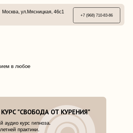
ясницкая, 46с1
+7 (968) 710-83-86
ОБОДА ОТ КУРЕНИЯ"
гипноза.
ики.
я поэтапно.