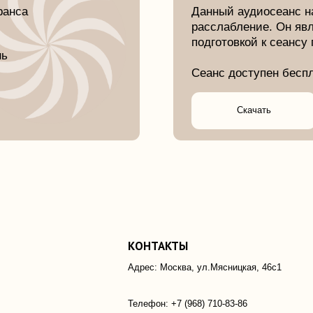
КОНТАКТЫ
Д
Адрес: Москва, ул.Мясницкая, 46с1
По
Телефон: +7 (968) 710-83-86
ИП Оськин Федор Федорович
ИНН 772318767165
АО "АЛЬФА-БАНК"
40802810902580007034