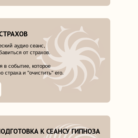
еанс,
трахов.
которое
истить" его.
А К СЕАНСУ ГИПНОЗА
полное
 хорошей