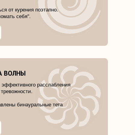
го расслабления
.
ральные тета