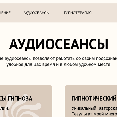
Москва, ул.М
АУДИОСЕАНСЫ
ГИПНОТЕРАПИЯ
АУДИОСЕАНСЫ
иосеансы позволяют работать со своим подсознанием в любое
бное для Вас время и в любом удобном месте
ИПНОЗА
ГИПНОТИЧЕСКИЙ КУРС "СВ
Уникальный, авторский аудио курс 
Результат моей многолетней практ
й.
Позволяет освободиться от курени