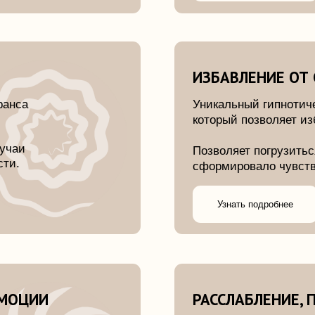
ИЗБАВЛЕНИЕ ОТ СТРАХОВ
Уникальный гипнотический аудио с
который позволяет избавиться от с
Позволяет погрузиться в событие, 
сформировало чувство страха и "оч
Узнать подробнее
ИИ
РАССЛАБЛЕНИЕ, ПОДГОТОВК
Данный аудиосеанс направлен на 
расслабление. Он является очень
подготовкой к сеансу гипноза.
Сеанс доступен бесплатно.
Скачать