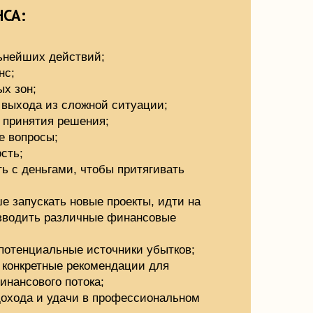
твий;
ложной ситуации;
шения;
, чтобы притягивать
новые проекты, идти на
ичные финансовые
е источники убытков;
рекомендации для
тока;
чи в профессиональном
свой заработок и
 приносящую хорошую