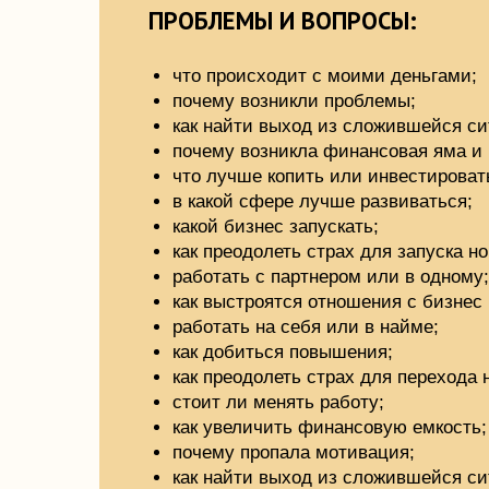
что происходит с моими деньгами;
почему возникли проблемы;
как найти выход из сложившейся ситуации
почему возникла финансовая яма и как из 
что лучше копить или инвестировать;
в какой сфере лучше развиваться;
какой бизнес запускать;
как преодолеть страх для запуска нового пр
работать с партнером или в одному;
как выстроятся отношения с бизнес партне
работать на себя или в найме;
как добиться повышения;
как преодолеть страх для перехода на нов
стоит ли менять работу;
как увеличить финансовую емкость;
почему пропала мотивация;
как найти выход из сложившейся ситуации
куда инвестировать;
в каком направлении двигаться дальше;
какое решение будет наиболее эффективн