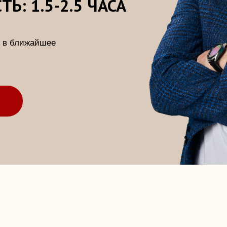
КОНТАКТЫ
Д
Адрес: Москва, ул.Мясницкая, 46с1
По
Телефон: +7 (968) 710-83-86
ИП Оськин Федор Федорович
ИНН 772318767165
АО "АЛЬФА-БАНК"
40802810902580007034