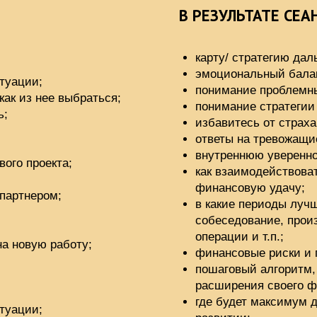
карту/ стратегию дальнейших дейс
эмоциональный баланс;
;
понимание проблемных зон;
нее выбраться;
понимание стратегии выхода из с
избавитесь от страха принятия ре
ответы на тревожащие вопросы;
внутреннюю уверенность;
оекта;
как взаимодействовать с деньгами
финансовую удачу;
ром;
в какие периоды лучше запускать 
собеседование, производить разл
операции и т.п.;
ую работу;
финансовые риски и потенциальны
пошаговый алгоритм, конкретные 
расширения своего финансового по
где будет максимум дохода и уда
;
развитии;
какие действия помогут увеличить 
получить развитие в инициативах;
ым.
как выбрать профессию по душе,
прибыль.