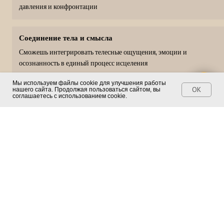
ул.Мясницкая, 46с1
Обучение
Аудиосеансы
Гипнотерапия
Телефон: +7 (968) 710-83-86
Блог
ИП Оськин Федор Федорович
ИНН 772318767165
АО "АЛЬФА-БАНК"
40802810902580007034
Мы используем файлы cookie для улучшения работы
OK
нашего сайта. Продолжая пользоваться сайтом, вы
ДОКУМЕНТЫ
соглашаетесь с использованием cookie.
Политика конфиденциальности