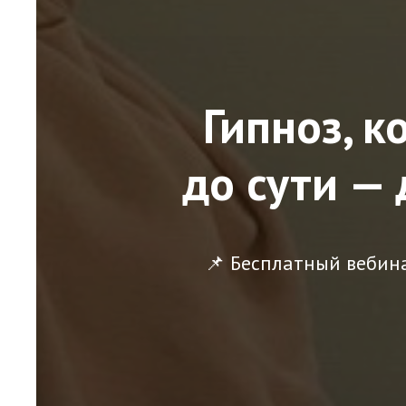
Гипноз, к
до сути —
📌 Бесплатный вебина