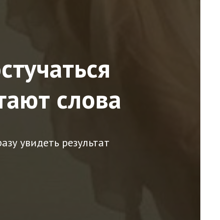
остучаться
тают слова
азу увидеть результат