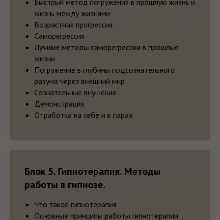
Быстрый метод погружения в прошлую жизнь и
Доступ к ежемесячным встречам;
жизнь между жизнями
Ежедневная продержка
непосредственно Федором и Еленой
Возрастная прогрессия
Оськиными в закрытом телеграмм
Саморегрессия
канале;
Лучшие методы саморегрессии в прошлые
Ответы на вопросы;
Анализ Ваших аудио и видео наведений;
жизни
Обратная связь по наведениям;
Погружение в глубины подсознательного
Еженедельные онлайн встречи;
Индивидуальная работа;
разума через внешний мир
Еженедельные онлайн встречи;
Сознательные внушения
Очная встреча;
Демонстрация
Супервизия.
Отработка на себе и в парах
38 000₽
19 900₽
Блок 5. Гипнотерапия. Методы
работы в гипнозе.
Что такое гипнотерапия
Оставить заявку
Основные принципы работы гипнотерапии