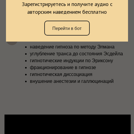
Зарегистрируетесь и получите аудио с
возрастной регрессии
авторским наведением бесплатно
самогипноза
Перейти в бот
Высшая школа гипноза
наведение гипноза по методу Элмана
углубление транса до состояния Эсдейла
гипнотические индукции по Эриксону
фракционирование в гипнозе
гипнотическая диссоциация
внушение анестезии и галлюцинаций