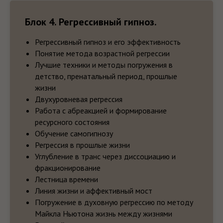
Блок 4. Регрессивный гипноз.
Регрессивный гипноз и его эффективность
Понятие метода возрастной регрессии
Лучшие техники и методы погружения в
детство, пренатальный период, прошлые
жизни
Двухуровневая регрессия
Работа с абреакцией и формирование
ресурсного состояния
Обучение самогипнозу
Регрессия в прошлые жизни
Углубление в транс через диссоциацию и
фракционирование
ТАРИФ «САМОСТОЯТЕЛЬНО»
Лестница времени
Самостоятельная работа с курсом;
Линия жизни и аффективный мост
Доступ к курсу в течении года;
Погружение в духовную регрессию по методу
Вступление в «Независимую
Майкла Ньютона жизнь между жизнями
Ассоциацию Гипнологов»;
Доступ к закрытому клубу гипнологов;