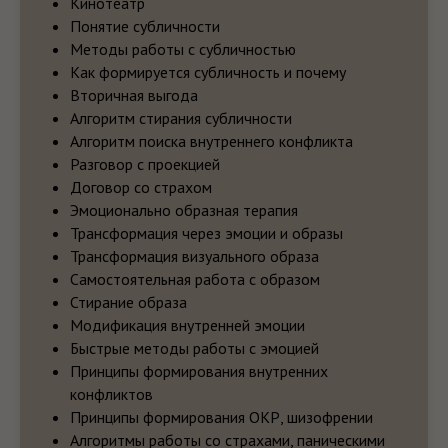
Кинотеатр
58 000₽
Понятие субличности
Методы работы с субличностью
38 800₽
Как формируется субличность и почему
Вторичная выгода
Алгоритм стирания субличности
Алгоритм поиска внутреннего конфликта
Разговор с проекцией
Оставить заявку
Договор со страхом
Эмоционально образная терапия
Трансформация через эмоции и образы
Трансформация визуального образа
Самостоятельная работа с образом
ТАРИФ «ИНДИВИДУАЛЬНЫЙ»
Стирание образа
Модификация внутренней эмоции
Самостоятельная работа с курсом;
Быстрые методы работы с эмоцией
Доступ к курсу в течении года;
Принципы формирования внутренних
Вступление в «Независимую
Ассоциацию Гипнологов»;
конфликтов
Доступ к закрытому клубу гипнологов;
Принципы формирования ОКР, шизофрении
Доступ к ежемесячным встречам;
Ежедневная продержка
Алгоритмы работы со страхами, паническими