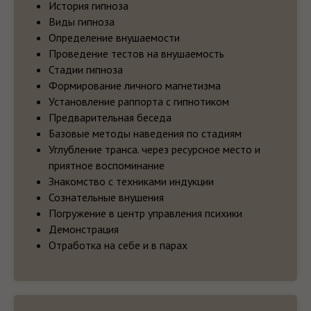
История гипноза
Сертификат о прохождении Базового
Виды гипноза
курса Гипноза и гипнотерапии
Сертификат о вступлении в членство
Определение внушаемости
Независимой Ассоциации Гипнологов
Проведение тестов на внушаемость
Стадии гипноза
Формирование личного магнетизма
Установление раппорта с гипнотиком
Предварительная беседа
Базовые методы наведения по стадиям
Углубление транса. через ресурсное место и
приятное воспоминание
Знакомство с техниками индукции
Сознательные внушения
Погружение в центр управления психики
Демонстрация
Отработка на себе и в парах