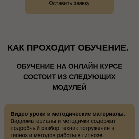
Очные встречи.
На очной встрече можно на
практике отработать техники наведения и
работы в гипнозе, получить обратную связь,
задать вопросы. Стандартно, очные встречи
проводятся по выходным дням.
ОСОБЕННОСТИ КУРСА
Данный курс разработан и проводится
ДЕЙСТВУЮЩИМИ ГИПНОТЕРАПЕВТАМИ
,
основателями «Независимой Ассоциации
Гипнологов». Он является детально
переработанным и адаптированным именно
для использования онлайн