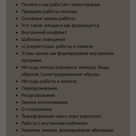
Почему и как работает гипнотерапия
Принципы работы психики
Основные законы работы
Что такое эмоция и как формируется
ТАРИФ «СТАНДАРТНЫЙ»
Внутренний конфликт
Шаблоны поведения
Самостоятельная работа с курсом;
«Суперметоды» работы в гипнозе
Доступ к курсу в течении года;
Этапы жизни как формирование внутренних
Вступление в «Независимую
Ассоциацию Гипнологов»;
программ
Доступ к закрытому клубу гипнологов;
Методы поиска корневого эпизода. Виды
Доступ к ежемесячным встречам;
Ежедневная продержка
образов. Сконструированные образы
непосредственно Федором и Еленой
Методы работы в гипнозе
Оськиными в закрытом телеграмм
Перепроживание
канале;
Ответы на вопросы;
Ресурсирование
Анализ Ваших аудио и видео наведений;
Замена воспоминания
Обратная связь по наведениям;
Еженедельные онлайн встречи;
Отсоединение
Индивидуальная работа;
Трансформация через опыт взрослого
Очная встреча;
Работа с внутренним ребенком
Супервизия.
Усиление эмоции, формирование абреакции