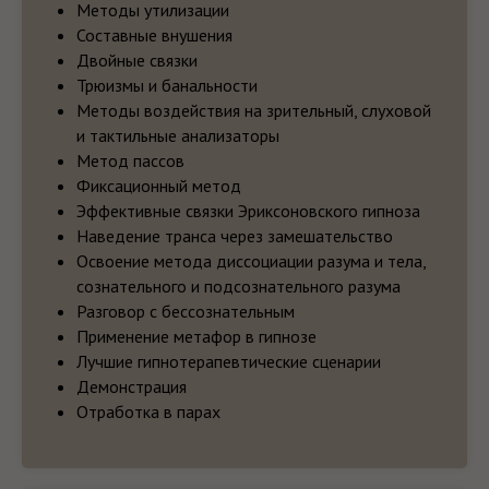
Методы утилизации
Составные внушения
Двойные связки
СТОИМОСТЬ ОБУЧЕНИЯ
Трюизмы и банальности
Стоимость:
36 000 ₽
Методы воздействия на зрительный, слуховой
и тактильные анализаторы
После прохождения курса
выдается
сертификат.
Метод пассов
Фиксационный метод
Возможна оплата в рассрочку.
Эффективные связки Эриксоновского гипноза
Максимальный срок рассрочки до 12
месяцев.
Наведение транса через замешательство
Освоение метода диссоциации разума и тела,
Если у Вас возникли вопросы, напишите
нам в WhatsApp или Telegram
сознательного и подсознательного разума
Разговор с бессознательным
Или оставьте заявку и мы с Вами свяжемся.
Применение метафор в гипнозе
Лучшие гипнотерапевтические сценарии
Демонстрация
Отработка в парах