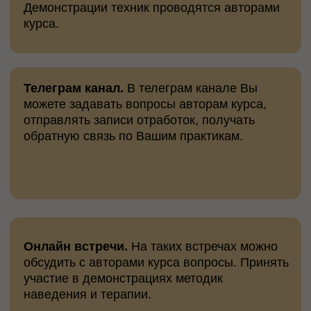
В курсе реализована дополнительная
ОЧНАЯ ПРАКТИКА.
Одним из недостатков
онлайн обучения гипнозу является
отсутствие очной практики. В данном курсе
мы решили этот вопрос и внедрили
дополнительную практическую работу на
базе нашего Центра Гипноза
В курсе даны только действующие и
эффективные практики,
ПРОВЕРЕННЫЕ
НА НАШЕМ СОБСТВЕННОМ ОПЫТЕ
Большой блок курса посвящен не только
методам погружения в гипноз, но и методам
работы в гипнозе. Здесь собраны
исключительные практики с детальным
психофизическим пояснением
ПОЧЕМУ
и
КАК
эти практики работают
Представленные в курсе методы и практики
позволяют, в том числе, эффективно решить
СВОИ
внутренние конфликты